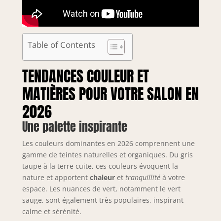
Table of Contents
TENDANCES COULEUR ET
MATIÈRES POUR VOTRE SALON EN
2026
Une palette inspirante
Les couleurs dominantes en 2026 comprennent une
gamme de teintes naturelles et organiques. Du gris
taupe à la terre cuite, ces couleurs évoquent la
nature et apportent
chaleur
et
tranquillité
à votre
espace. Les nuances de vert, notamment le vert
sauge, sont également très populaires, inspirant
calme et sérénité.