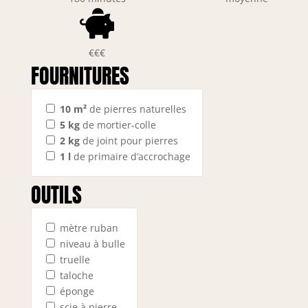
€€€
FOURNITURES
10
m²
de pierres naturelles
5
kg
de mortier-colle
2
kg
de joint pour pierres
1
l
de primaire d’accrochage
OUTILS
mètre ruban
niveau à bulle
truelle
taloche
éponge
scie à pierre