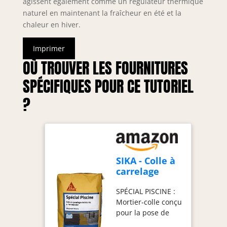
agissent également comme un régulateur thermique
naturel en maintenant la fraîcheur en été et la
chaleur en hiver.
Imprimer
OÙ TROUVER LES FOURNITURES
SPÉCIFIQUES POUR CE TUTORIEL
?
SIKA - Colle à
carrelage
piscine (classe
SPÉCIAL PISCINE :
C2-ET) -
Mortier-colle conçu
SikaCeram -
pour la pose de
Blanc - 25kg
revêtements