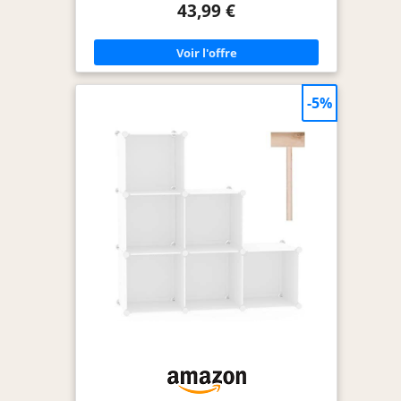
43,99 €
moins [Libérez votre imagination] Une étagère
carrée pour le salon, la chambre ou le bureau ?
Un organisateur rectangulaire dans le couloir ?
Une étagère en forme d’escalier dans le garage ?
Ce meuble peut être divisé en plusieurs partie et
utilisée séparément [Avec portes et crochets] Les
ports semi-transparentes empêchent les petits
-5%
objets de tomber et sont utiles pour garder vos
objets privés hors de vue. Les petits crochets à
l'intérieur vous permettent de fermer les portes
hermétiquement [Plus facile que jamais] Les
panneaux en plastique de haute qualité sont
hydrofuges, il suffit de les essuyer s'il y a des
taches. En plus, grâce aux panneaux légers, il est
très facile et déménager le meuble ou de le ranger
après démontage [Utile partout] Avec un design
simple et un ton neutre, ce meuble de rangement
donnera à n'importe quelle pièce une touche
rafraîchissante, vous donnant un moyen
d'organiser avec caractère