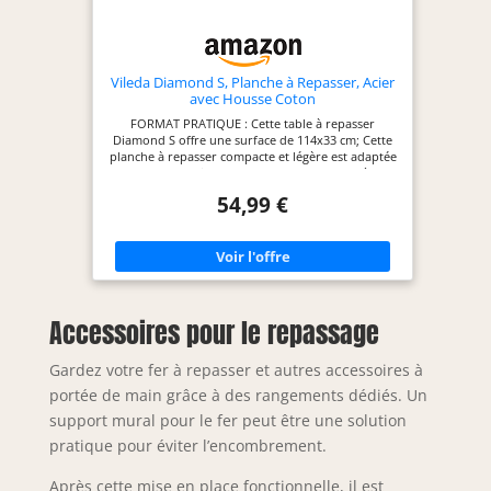
Vileda Diamond S, Planche à Repasser, Acier
avec Housse Coton
FORMAT PRATIQUE : Cette table à repasser
Diamond S offre une surface de 114x33 cm; Cette
planche à repasser compacte et légère est adaptée
pour les petits espaces tout en restant très
performante MATÉRIAUX DURABLES : La housse
54,99 €
de cette petite table à repasser possède un
revêtement en titane thermorésistant; Sa
structure robuste en acier garantit une grande
stabilité lors de chaque repassage RÉSISTANCE
EXTRÊME : Cette planche à repasser résiste à plus
de 200 degrés; Son revêtement protège contre les
marques de brûlures et le jaunissement, offrant
Accessoires pour le repassage
une durabilité trois fois plus importante USAGE
ERGONOMIQUE : Cette table à repasser pliable
s'ajuste de 71 à 90 cm pour éviter les maux de dos;
Gardez votre fer à repasser et autres accessoires à
Cette planche à repasser pliable et facile à
manoeuvrer facilite le rangement après le
portée de main grâce à des rangements dédiés. Un
repassage QUALITÉ VILEDA : Avec son expertise
support mural pour le fer peut être une solution
reconnue dans l'entretien du linge, Vileda conçoit
cette table à repasser pliable stable et sûre dotée
pratique pour éviter l’encombrement.
d'un système de sécurité enfant et de pieds
robustes et épais
Après cette mise en place fonctionnelle, il est