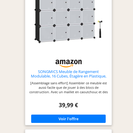
SONGMICS Meuble de Rangement
Modulable, 16 Cubes, Étagère en Plastique,
avec Portes, pour Vêtements, Chaussures,
[Assemblage sans effort] Assembler ce meuble est
Livres, Assemblage Facile, Noir LPC44HS
aussi facile que de jouer à des blocs de
construction. Avec un maillet en caoutchouc et des
instructions illustrées, vous serez très fier lorsque
vous aurez terminé l'assemblage en 30 minutes ou
39,99 €
moins [Libérez votre imagination] Une étagère
carrée pour le salon, la chambre ou le bureau ?
Un organisateur rectangulaire dans le couloir ?
Une étagère en forme d’escalier dans le garage ?
Ce meuble peut être divisé en plusieurs partie et
utilisée séparément [Avec portes et crochets] Les
ports semi-transparentes empêchent les petits