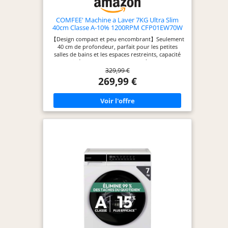
COMFEE' Machine a Laver 7KG Ultra Slim
40cm Classe A-10% 1200RPM CFP01EW70W
【Design compact et peu encombrant】Seulement
40 cm de profondeur, parfait pour les petites
salles de bains et les espaces restreints, capacité
de 7 kg, idéal pour les familles de 2 à 3 personnes.
329,99 €
【A-10 % Énergétique】Une technologie de pointe
pour des résultats optimaux, avec jusqu'à 10 %
269,99 €
d'efficacité en plus par rapport aux lave-linge de
classe A et une consommation d'énergie réduite.
【Moteur à variateur silencieux】Moteur BLDC à
haut rendement pour une lessive nocturne sans
déranger votre sommeil ni vos voisins. 【16
programmes polyvalents】 Coton, synthétiques,
sport, laine et textiles délicats pour un traitement
optimal de chaque type de tissu. 【Lavage
rapide】15 minutes pour les petites charges
jusqu'à 2 kg, 59 minutes pour environ 5 kg de
linge quotidien, idéal pour rafraîchir rapidement
les vêtements peu sales, pour les familles très
occupées et les professionnels. 【Vapeur
désinfectante】 Élimine les bactéries et les
allergènes des tissus délicats, tandis que le
programme Drum Clean garantit la propreté
constante du tambour.