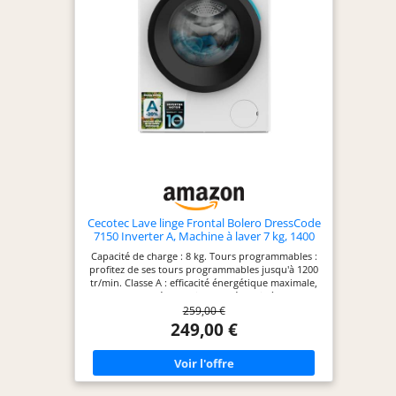
préserve les fibres et couleurs et optimise l'eau.
ELECTOMENAGER MALIN ET DESIGN : La marque
italienne Candy propose des appareils
électroménagers intuitifs et dotés de technologies
innovantes à un prix abordable, pour simplifier le
quotidien de tous.
Cecotec Lave linge Frontal Bolero DressCode
7150 Inverter A, Machine à laver 7 kg, 1400
tr,min, 12 programmes, classe A, Inverter
Capacité de charge : 8 kg. Tours programmables :
Plus, Steam Max, Drum Clean, départ
profitez de ses tours programmables jusqu'à 1200
différé, sécurité enfant
tr/min. Classe A : efficacité énergétique maximale,
permettant d'économiser de l'énergie à chaque
259,00 €
lavage. Moteur Inverter Plus : garantit un
fonctionnement efficace lavage après lavage, vous
249,00 €
permettant d'économiser plus de 50 % par
rapport à un moteur universel. En plus, il réduit le
bruit pendant le fonctionnement, en particulier
pendant le processus d'essorage et de lavage.
SteamMax : nettoyage en profondeur grâce à la