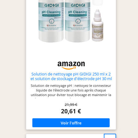
Solution de nettoyage pH GIDIGI 250 ml x 2
et solution de stockage d'électrode pH 30 ml
x 1 pour électrode de pH-mètre, nettoyant
Solution de nettoyage pH : nettoyez le connecteur
de sonde de conductivité
liquide de l'électrode une fois après chaque
utilisation pour éviter tout blocage et maintenir la
précision de votre pH-mètre. Convient pour le pH-
21,99 €
mètre GIDIGI et tout autre pH-mètre. Nettoyant
efficace : une solution de formule spéciale qui
20,61 €
décompose rapidement les polluants sur le
capteur tout en rafraîchissant la membrane
sensible. Nettoyez votre pH-mètre après
utilisation. Facile à utiliser : il suffit de faire
tremper et de rincer, d'immerger l'électrode dans
une solution de nettoyage appropriée pendant