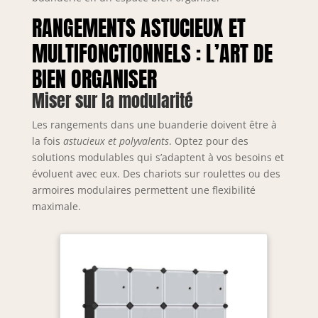
RANGEMENTS ASTUCIEUX ET
MULTIFONCTIONNELS : L’ART DE
BIEN ORGANISER
Miser sur la modularité
Les rangements dans une buanderie doivent être à
la fois
astucieux et polyvalents
. Optez pour des
solutions modulables qui s’adaptent à vos besoins et
évoluent avec eux. Des chariots sur roulettes ou des
armoires modulaires permettent une flexibilité
maximale.