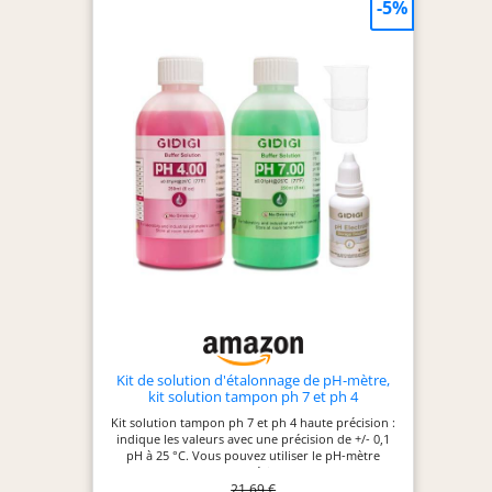
-5%
environ 5 minutes, en éliminant soigneusement
les contaminants tels que les minéraux, les
protéines et autres revêtements. Solution de
stockage d'électrodes de pH : pour garder les
électrodes de votre stylo de test de pH humides,
augmentez la durée de vie et la précision du test
Grande capacité : chaque flacon de solution de
nettoyage contient 250 ml, adapté à une utilisation
à long terme avec tous les pH-mètres, et idéal
pour les laboratoires pharmaceutiques,
universitaires, de recherche et industriels.
Kit de solution d'étalonnage de pH-mètre,
kit solution tampon ph 7 et ph 4
Kit solution tampon ph 7 et ph 4 haute précision :
indique les valeurs avec une précision de +/- 0,1
pH à 25 °C. Vous pouvez utiliser le pH-mètre
GIDIGI pendant une période plus longue et
21,69 €
obtenir une solution d'étalonnage de tampon de