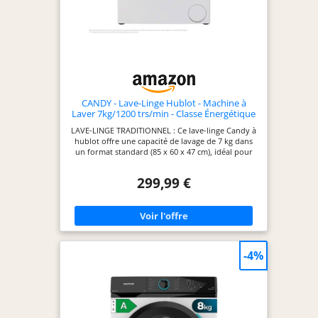
CANDY - Lave-Linge Hublot - Machine à
Laver 7kg/1200 trs/min - Classe Énergétique
A - Plusieurs Programmes - Fonctionnement
LAVE-LINGE TRADITIONNEL : Ce lave-linge Candy à
Economique - Blanc - 85 x 60 x 47 cm -
hublot offre une capacité de lavage de 7 kg dans
Modèle EY 27SB7-S
un format standard (85 x 60 x 47 cm), idéal pour
une installation dans tous types de logements.
CONSOMMATION ENERGETIQUE OPTIMISEE : De
299,99 €
classe énergétique A, ce lave-linge 7kg optimise la
consommation grâce à son moteur à induction et
à sa possibilité de départ différé pour le faire
fonctionner aux heures les plus avantageuses. 12
PROGRAMMES POUR UN LAVAGE SUR MESURE :
Avec 12 programmes s'adaptant à vos besoins et à
la quantité de linge lavée, ce lave-linge permet de
-4%
répondre à tous vos besoins pour l'entretien de
vos vêtements et de votre linge de maison.
FONCTION PROACTIVE WASH : Grâce au mode
ProActive Wash de ce lave-linge à hublot, le
détergent et l'eau sont mélangés puis pulvérisés
sur le linge, éliminant 99% des tâches. Ce système