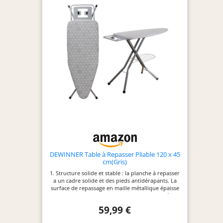
DEWINNER Table à Repasser Pliable 120 x 45
cm(Gris)
1. Structure solide et stable : la planche à repasser
a un cadre solide et des pieds antidérapants. La
surface de repassage en maille métallique épaisse
est robuste et durable, et a une super stabilité lors
du repassage, garantissant que la surface de
59,99 €
travail est sûre et fiable, et le l’effet de repassage
est impeccable. Peut être difficile. 2.Hauteur