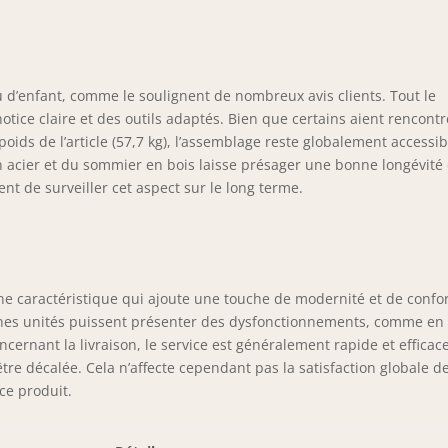
nsformer votre chambre adulte en un espace élégant et
ctionnel.
u d’enfant, comme le soulignent de nombreux avis clients. Tout le
otice claire et des outils adaptés. Bien que certains aient rencontr
ids de l’article (57,7 kg), l’assemblage reste globalement accessib
en acier et du sommier en bois laisse présager une bonne longévité
nt de surveiller cet aspect sur le long terme.
 une caractéristique qui ajoute une touche de modernité et de confor
aines unités puissent présenter des dysfonctionnements, comme en
cernant la livraison, le service est généralement rapide et efficace
être décalée. Cela n’affecte cependant pas la satisfaction globale d
ce produit.