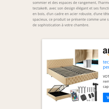
sommier et des espaces de rangement, l’harmoni
tectake®, avec son design élégant et ses fonc
en bois, d’un cadre en acier robuste, d’une tê
spacieux, ce produit se présente comme une so
de sophistication à votre chambre.
te
pe
laq
VOT
Ra
rem
Me
cap
cha
esp
vot
cha