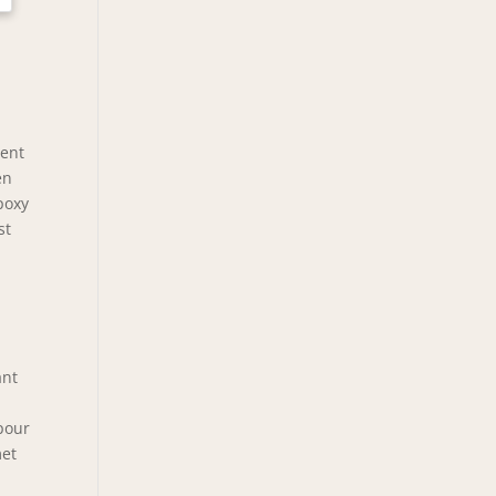
ient
en
poxy
st
ant
pour
met