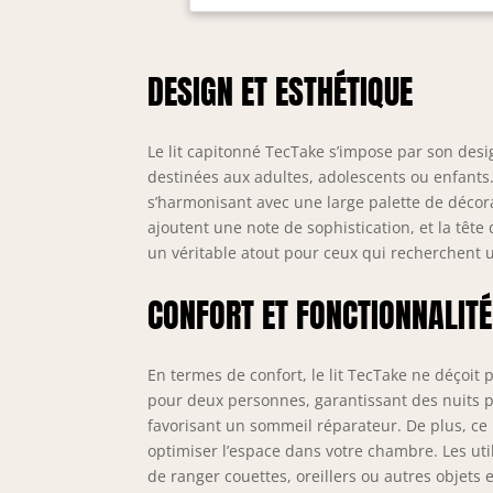
Ce 
ave
sur
DESIGN ET ESTHÉTIQUE
lum
mod
meu
Le lit capitonné TecTake s’impose par son desi
RAN
som
destinées aux adultes, adolescents ou enfants
lit
s’harmonisant avec une large palette de décora
cou
ajoutent une note de sophistication, et la tête 
vot
un véritable atout pour ceux qui recherchent un
FAC
épo
CONFORT ET FONCTIONNALITÉ
cha
pla
ent
En termes de confort, le lit TecTake ne déçoi
mai
pour deux personnes, garantissant des nuits p
fac
favorisant un sommeil réparateur. De plus, ce
meu
optimiser l’espace dans votre chambre. Les uti
hau
de ranger couettes, oreillers ou autres objets
mat