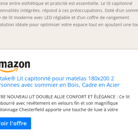
e entre esthétique et praticité est essentielle. Le lit capitonné
tionnalités intégrées, répond à ces préoccupations. Doté d’un somm
te de lit moderne avec LED réglable et d’un coffre de rangement
lution idéale pour optimiser votre espace tout en ajoutant une t
ctake® Lit capitonné pour matelas 180x200 2
rsonnes avec sommier en Bois, Cadre en Acier
ué époxy, Tête de lit, LED réglable & Coffre
RE NOUVEAU LIT DOUBLE ALLIE CONFORT ET ÉLÉGANCE : Ce lit
ngement pour Chambre adulte, ado ou enfant
bourré avec revêtement en velours fin et son magnifique
uble chambre
itonnage Chesterfield apporte une touche de luxe à votre
mbre. Grâce à sa tete de lit imposante, il transforme votre
ace en un havre de paix. Il est idéal pour améliorer la qualité de
re sommeil, que ce soit dans une chambre adulte ou une
mbre d'ado. AMBIANCE PERSONNALISABLE AVEC ÉCLAIRAGE LED :