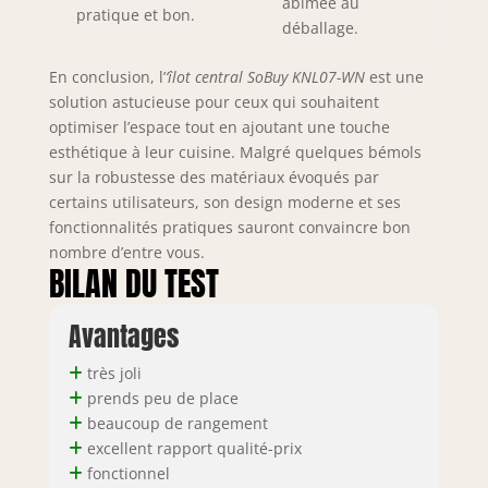
abîmée au
pratique et bon.
colis : Colis A et
déballage.
Colis B. Colis A:
24,75kg, Colis
En conclusion, l’
‘îlot central SoBuy KNL07-WN
est une
B:17,65kg.
solution astucieuse pour ceux qui souhaitent
optimiser l’espace tout en ajoutant une touche
esthétique à leur cuisine. Malgré quelques bémols
sur la robustesse des matériaux évoqués par
certains utilisateurs, son design moderne et ses
fonctionnalités pratiques sauront convaincre bon
nombre d’entre vous.
BILAN DU TEST
Avantages
très joli
prends peu de place
beaucoup de rangement
excellent rapport qualité-prix
fonctionnel