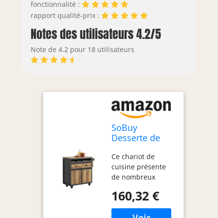
fonctionnalité :
rapport qualité-prix :
Notes des utilisateurs 4.2/5
Note de 4.2 pour 18 utilisateurs
SoBuy
Desserte de
Cuisine à
Ce chariot de
roulettes &
cuisine présente
Range-vin
de nombreux
extractible,
détails de
89x87x40cm
160,32 €
conception
pratiques, du
porte-serviettes