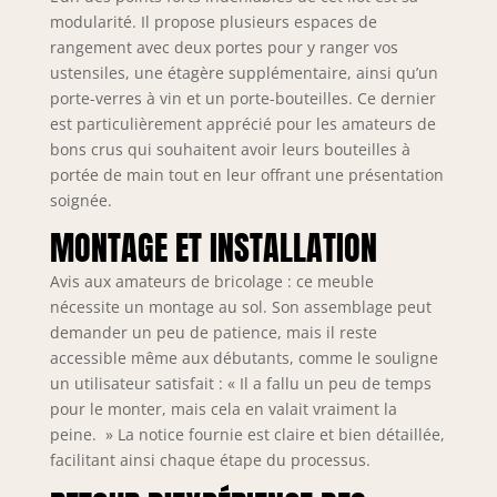
derrière les portes
modularité. Il propose plusieurs espaces de
pour éviter la
rangement avec deux portes pour y ranger vos
poussière.
ustensiles, une étagère supplémentaire, ainsi qu’un
L'étagère à
porte-verres à vin et un porte-bouteilles. Ce dernier
bouteilles peut
est particulièrement apprécié pour les amateurs de
être retirée comme
bons crus qui souhaitent avoir leurs bouteilles à
un tiroir, ce qui
rend les bouteilles
portée de main tout en leur offrant une présentation
beaucoup plus
soignée.
faciles à atteindre.
MONTAGE ET INSTALLATION
Le plan de travail
offre beaucoup
Avis aux amateurs de bricolage : ce meuble
d'espace pour
nécessite un montage au sol. Son assemblage peut
ranger et préparer
demander un peu de patience, mais il reste
les repas. Ceci est
accessible même aux débutants, comme le souligne
facile à nettoyer et
contribue à
un utilisateur satisfait : « Il a fallu un peu de temps
l’aspect de haute
pour le monter, mais cela en valait vraiment la
qualité. Le meuble
peine. » La notice fournie est claire et bien détaillée,
à roulettes sert
facilitant ainsi chaque étape du processus.
avant tout de