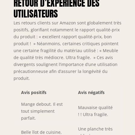
RETOUR D’EXPÉRIENCE DES
navette entre la
cuisine et la salle à
UTILISATEURS
manger. Grâce aux
4 roues flexibles
Les retours clients sur Amazon sont globalement très
(dont 2
positifs, glorifiant notamment le rapport qualité-prix
verrouillables),
du produit : « excellent rapport qualité-prix, bon
notre chariot de
produit ! » Néanmoins, certaines critiques pointent
cuisine transporte
une certaine fragilité du matériau utilisé : « Meuble
les aliments et les
de qualité très médiocre. Ultra fragile. » Ces avis
boissons
rapidement et en
divergents soulignent l’importance d’une utilisation
toute sécurité
précautionneuse afin d’assurer la longévité du
jusqu'à l'endroit
produit.
souhaité.
Matériaux : MDF
Avis positifs
Avis négatifs
(E1), PB(E1) et
métal. Dimensions
Mange debout. Il est
Mauvaise qualité
: L89cm x P40cm x
tout simplement
! ! Ultra fragile.
H87 cm. Capacité
parfait.
de charge jusqu'à
63 kg. Le produit
Une planche très
Belle îlot de cuisine,
arrive en deux