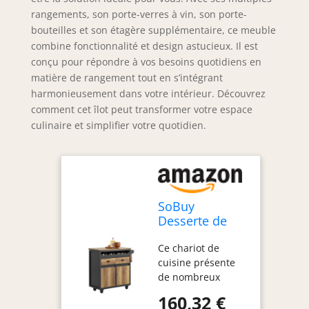
rangements, son porte-verres à vin, son porte-
bouteilles et son étagère supplémentaire, ce meuble
combine fonctionnalité et design astucieux. Il est
conçu pour répondre à vos besoins quotidiens en
matière de rangement tout en s’intégrant
harmonieusement dans votre intérieur. Découvrez
comment cet îlot peut transformer votre espace
culinaire et simplifier votre quotidien.
SoBuy
Desserte de
Cuisine à
Ce chariot de
roulettes &
cuisine présente
Range-vin
de nombreux
extractible,
détails de
89x87x40cm
160,32 €
conception