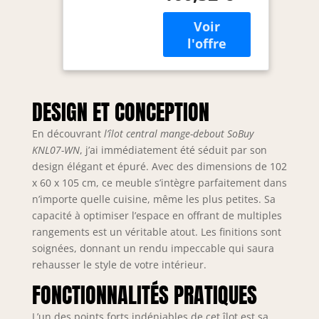
pratiques, du
porte-serviettes
aux différents
compartiments de
rangement. Il
impressionne les
utilisateurs par
DESIGN ET CONCEPTION
son design bien
pensé. Le chariot
En découvrant
l’îlot central mange-debout SoBuy
offre une variété
KNL07-WN
, j’ai immédiatement été séduit par son
d'options de
design élégant et épuré. Avec des dimensions de 102
rangement pour
x 60 x 105 cm, ce meuble s’intègre parfaitement dans
tous vos besoins
n’importe quelle cuisine, même les plus petites. Sa
en cuisine : deux
capacité à optimiser l’espace en offrant de multiples
portes, deux
rangements est un véritable atout. Les finitions sont
tiroirs, un porte-
soignées, donnant un rendu impeccable qui saura
serviettes et un
rehausser le style de votre intérieur.
porte-bouteilles.
Rangez votre jolie
FONCTIONNALITÉS PRATIQUES
vaisselle et vos
belles décorations
L’un des points forts indéniables de cet îlot est sa