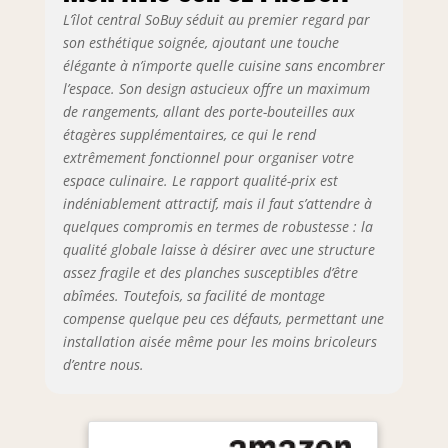
poussière.
L’îlot central SoBuy séduit au premier regard par
L'étagère à
son esthétique soignée, ajoutant une touche
bouteilles peut
élégante à n’importe quelle cuisine sans encombrer
être retirée comme
l’espace. Son design astucieux offre un maximum
un tiroir, ce qui
de rangements, allant des porte-bouteilles aux
rend les bouteilles
étagères supplémentaires, ce qui le rend
beaucoup plus
extrêmement fonctionnel pour organiser votre
faciles à atteindre.
espace culinaire. Le rapport qualité-prix est
Le plan de travail
offre beaucoup
indéniablement attractif, mais il faut s’attendre à
d'espace pour
quelques compromis en termes de robustesse : la
ranger et préparer
qualité globale laisse à désirer avec une structure
les repas. Ceci est
assez fragile et des planches susceptibles d’être
facile à nettoyer et
abîmées. Toutefois, sa facilité de montage
contribue à
compense quelque peu ces défauts, permettant une
l’aspect de haute
installation aisée même pour les moins bricoleurs
qualité. Le meuble
d’entre nous.
à roulettes sert
avant tout de
navette entre la
cuisine et la salle à