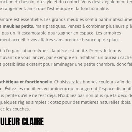
nction du besoin, du style et du confort. Vous devez également te
 rangement, ainsi que l’esthétique et la fonctionnalité.
chambre est essentielle. Les grands meubles sont à bannir absolum
es
meubles petits
, mais pratiques. Pensez à combiner plusieurs pi
quoi pas un lit escamotable pour gagner en espace. Les armoires
ent accueillir vos affaires sans prendre beaucoup de place.
à l’organisation même si la pièce est petite. Prenez le temps
t avant de vous lancer, par exemple en installant un bureau caché
 possibilités existent pour aménager une petite chambre, donc fa
sthétique et fonctionnelle
. Choisissez les bonnes couleurs afin de
e. Évitez les mobiliers volumineux qui mangeront l’espace disponib
us petite qu’elle ne l’est déjà. N’oubliez pas non plus que la déco 
quelques règles simples : optez pour des matières naturelles (bois,
vec les couches.
OULEUR CLAIRE