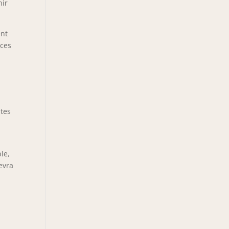
nir
ent
èces
ites
le,
devra