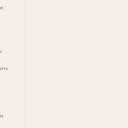
et
ez
oires
de
e