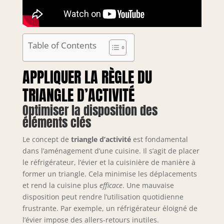
Table of Contents
APPLIQUER LA RÈGLE DU
TRIANGLE D’ACTIVITÉ
Optimiser la disposition des
éléments clés
Le concept de
triangle d’activité
est fondamental
dans l’aménagement d’une cuisine. Il s’agit de placer
le réfrigérateur, l’évier et la cuisinière de manière à
former un triangle. Cela minimise les déplacements
et rend la cuisine plus
efficace
. Une mauvaise
disposition peut rendre l’utilisation quotidienne
frustrante. Par exemple, un réfrigérateur éloigné de
l’évier impose des allers-retours inutiles.